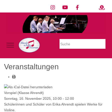
Warning: Undefined property: stdClass::$imglink in
/mnt/web605/e3/26/59781926/htdocs/Joomla2023/modules/mod_uk
on line 54
Mobile Menu Toggle
Veranstaltungen
Vorspiel (Klasse Ahrendt)
Sonntag, 16. November 2025, 10:00 - 12:00
Schülerinnen und Schüler von Erika Ahrendt spielen Werke für
Violine.