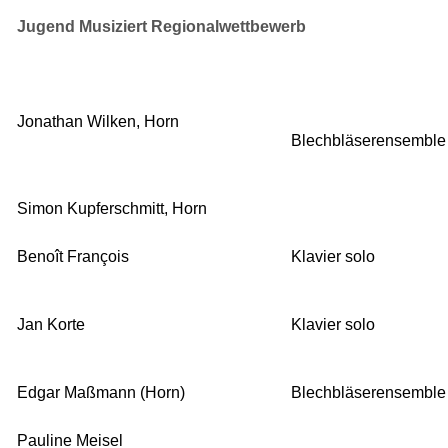
Jugend Musiziert Regionalwettbewerb
Jonathan Wilken, Horn
Blechbläserensemble
Simon Kupferschmitt, Horn
Beno
î
t Fran
ç
ois
Klavier solo
Jan Korte
Klavier solo
Edgar Maßmann (Horn)
Blechbläserensemble
Pauline Meisel