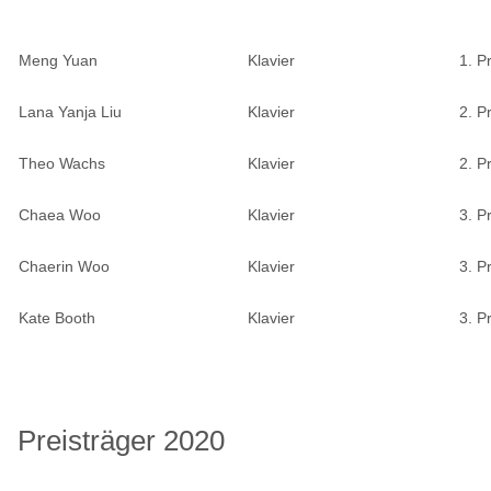
Meng Yuan
Klavier
1. P
Lana Yanja Liu
Klavier
2. P
Theo Wachs
Klavier
2. P
Chaea Woo
Klavier
3. P
Chaerin Woo
Klavier
3. P
Kate Booth
Klavier
3. P
Preisträger 2020