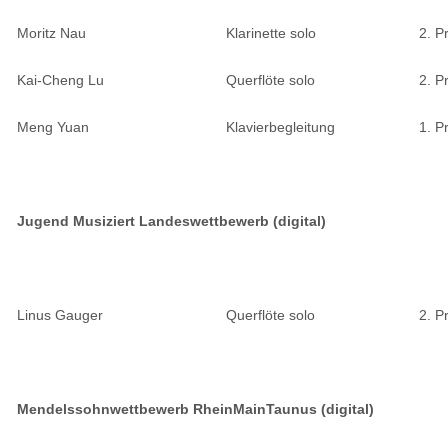
Moritz Nau
Klarinette solo
2. P
Kai-Cheng Lu
Querflöte solo
2. P
Meng Yuan
Klavierbegleitung
1. P
Jugend Musiziert Landeswettbewerb (digital)
Linus Gauger
Querflöte solo
2. P
Mendelssohnwettbewerb RheinMainTaunus (digital)