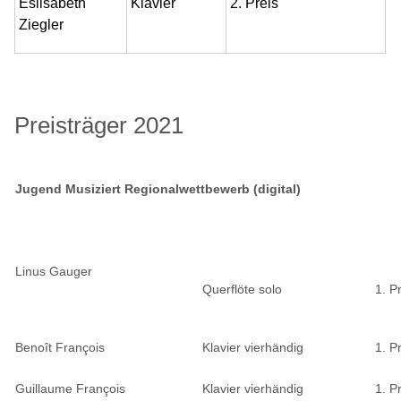
Eslisabeth
Klavier
2. Preis
Ziegler
Preisträger 2021
Jugend Musiziert Regionalwettbewerb (digital)
Linus Gauger
Querflöte solo
1. P
Benoît François
Klavier vierhändig
1. P
Guillaume François
Klavier vierhändig
1. P