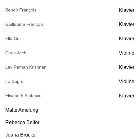
Beno
î
t Fran
ç
ois
Klavier
Guillaume Fran
ç
ois
Klavier
Ella Gut
Klavier
Carla Joch
Violine
Lev Raman Krishnan
Klavier
Ira Sapre
Violine
Elisabeth Statescu
Klavier
Malte Amelung
Rebecca Belfor
Joana Brücks