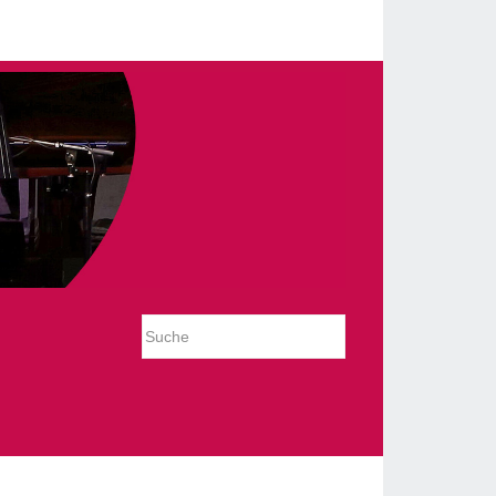
_slideshow/tmpl/default.php on line 54