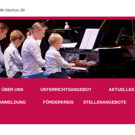
le-taunus.de
nk in /mnt/web605/e3/26/59781926/htdocs/Joomla2023/modules/mod_uk
R ÜBER UNS
UNTERRICHTSANGEBOT
AKTUELLES
ANMELDUNG
FÖRDERKREIS
STELLENANGEBOTE