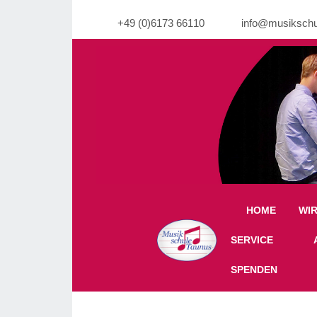
+49 (0)6173 66110
info@musikschu
Warning: Undefined property: stdClass::$imgli
HOME
WI
Off-Canvas Toggle
SERVICE
SPENDEN