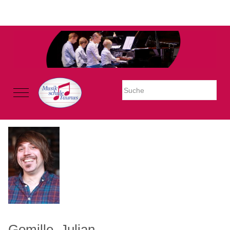
Warning: Undefined property: stdClass::$imglink in
/mnt/web605/e3/26/59781926/htdocs/Joomla2023/modules/mod_uk
on line 54
Mobile Menu Toggle
Gomille, Julian