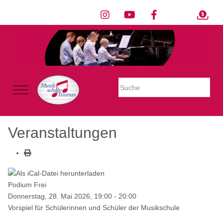
Warning: Undefined property: stdClass::$imglink in
/mnt/web605/e3/26/59781926/htdocs/Joomla2023/modules/mod_uk
on line 54
Mobile Menu Toggle
Veranstaltungen
Podium Frei
Donnerstag, 28. Mai 2026, 19:00 - 20:00
Vorspiel für Schülerinnen und Schüler der Musikschule