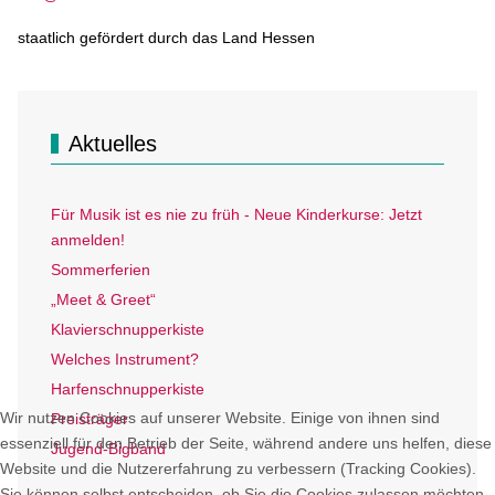
staatlich gefördert durch das Land Hessen
Aktuelles
Für Musik ist es nie zu früh - Neue Kinderkurse: Jetzt
anmelden!
Sommerferien
„Meet & Greet“
Klavierschnupperkiste
Welches Instrument?
Harfenschnupperkiste
Wir nutzen Cookies auf unserer Website. Einige von ihnen sind
Preisträger
essenziell für den Betrieb der Seite, während andere uns helfen, diese
Jugend-Bigband
Website und die Nutzererfahrung zu verbessern (Tracking Cookies).
Sie können selbst entscheiden, ob Sie die Cookies zulassen möchten.