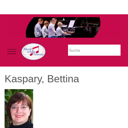
Warning: Undefined property: stdClass::$imglink in
/mnt/web605/e3/26/59781926/htdocs/Joomla2023/modules/mod_uk
on line 54
Mobile Menu Toggle
Kaspary, Bettina