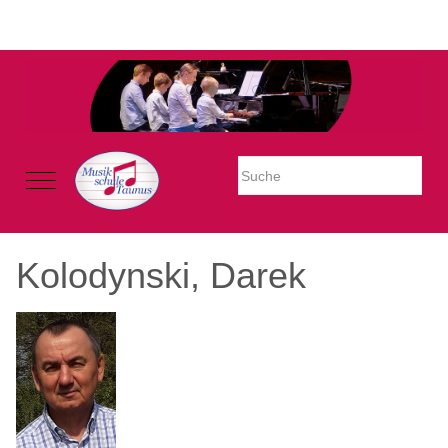
Warning: Undefined property: stdClass::$imglink in
/mnt/web605/e3/26/59781926/htdocs/Joomla2023/modules/mod_uk
on line 54
Mobile Menu Toggle
Kolodynski, Darek