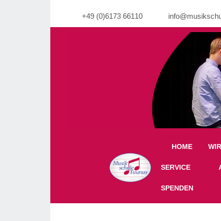
+49 (0)6173 66110
info@musikschu
Warning: Undefined property: stdClass::$imgli
HOME
WI
Off-Canvas Toggle
SERVICE
SPENDEN