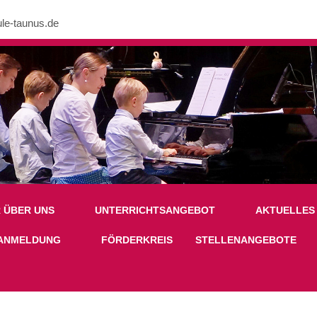
le-taunus.de
nk in /mnt/web605/e3/26/59781926/htdocs/Joomla2023/modules/mod_uk
R ÜBER UNS
UNTERRICHTSANGEBOT
AKTUELLES
ANMELDUNG
FÖRDERKREIS
STELLENANGEBOTE