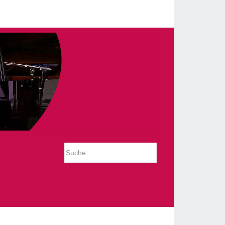
_slideshow/tmpl/default.php on line 54