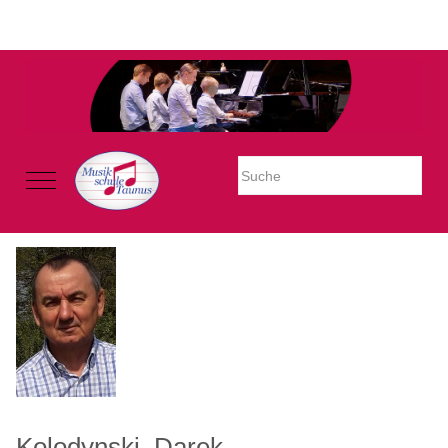
Warning: Undefined property: stdClass::$imglink in
/mnt/web605/e3/26/59781926/htdocs/Joomla2023/modules/mod_uk
on line 54
Mobile Menu Toggle
Kolodynski, Darek