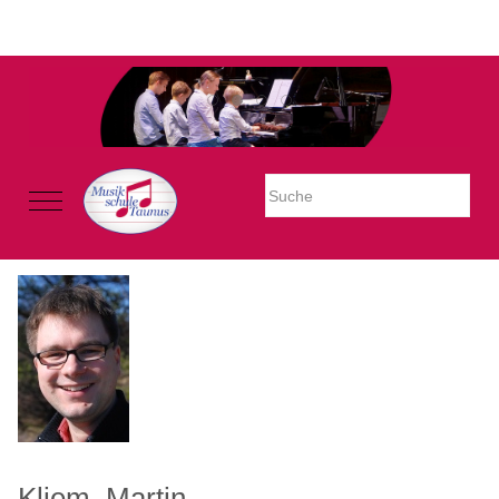
Warning: Undefined property: stdClass::$imglink in
/mnt/web605/e3/26/59781926/htdocs/Joomla2023/modules/mod_uk
on line 54
Mobile Menu Toggle
Kliem, Martin