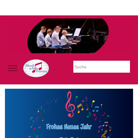
Warning: Undefined property: stdClass::$imglink in
/mnt/web605/e3/26/59781926/htdocs/Joomla2023/modules/mod_uk
on line 54
Mobile Menu Toggle