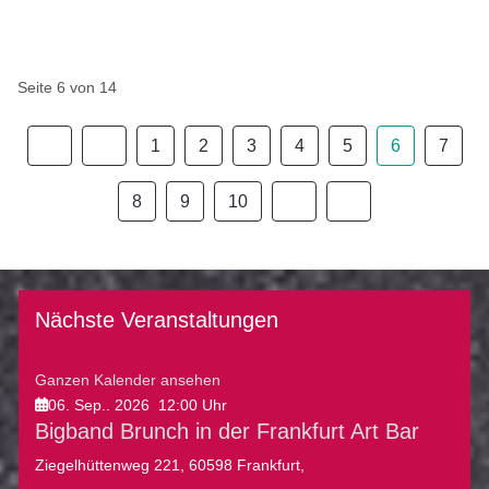
Seite 6 von 14
1
2
3
4
5
6
7
8
9
10
Nächste Veranstaltungen
Ganzen Kalender ansehen
06. Sep.. 2026
12:00
Uhr
Bigband Brunch in der Frankfurt Art Bar
Ziegelhüttenweg 221, 60598 Frankfurt,