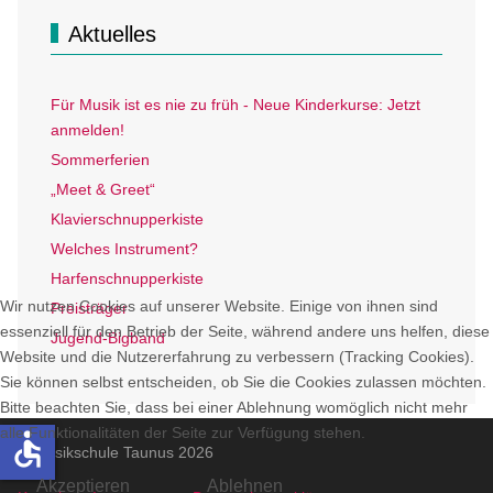
Aktuelles
Für Musik ist es nie zu früh - Neue Kinderkurse: Jetzt
anmelden!
Sommerferien
„Meet & Greet“
Klavierschnupperkiste
Welches Instrument?
Harfenschnupperkiste
Wir nutzen Cookies auf unserer Website. Einige von ihnen sind
Preisträger
essenziell für den Betrieb der Seite, während andere uns helfen, diese
Jugend-Bigband
Website und die Nutzererfahrung zu verbessern (Tracking Cookies).
Sie können selbst entscheiden, ob Sie die Cookies zulassen möchten.
Bitte beachten Sie, dass bei einer Ablehnung womöglich nicht mehr
alle Funktionalitäten der Seite zur Verfügung stehen.
accessible
© Musikschule Taunus 2026
Akzeptieren
Ablehnen