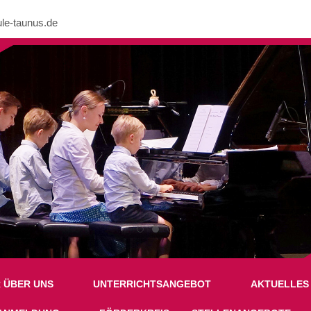
le-taunus.de
nk in /mnt/web605/e3/26/59781926/htdocs/Joomla2023/modules/mod_uk
R ÜBER UNS
UNTERRICHTSANGEBOT
AKTUELLES