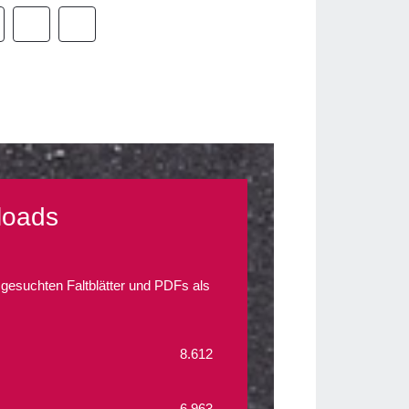
loads
 gesuchten Faltblätter und PDFs als
8.612
6.963