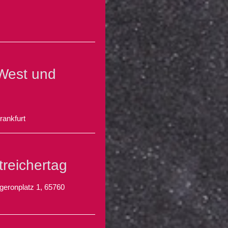
 West und
rankfurt
reichertag
geronplatz 1, 65760