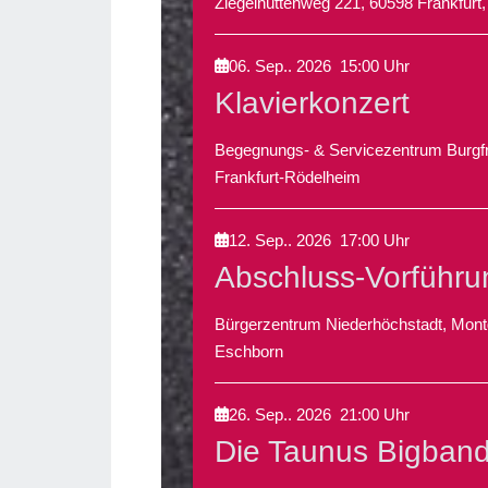
Ziegelhüttenweg 221, 60598 Frankfurt,
06. Sep.. 2026
15:00
Uhr
Klavierkonzert
Begegnungs- & Servicezentrum Burgfr
Frankfurt-Rödelheim
12. Sep.. 2026
17:00
Uhr
Abschluss-Vorführu
Bürgerzentrum Niederhöchstadt, Mont
Eschborn
26. Sep.. 2026
21:00
Uhr
Die Taunus Bigband