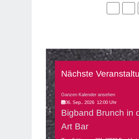
Nächste Veranstalt
Ganzen Kalender ansehen
06. Sep.. 2026
12:00
Uhr
Bigband Brunch in d
Art Bar