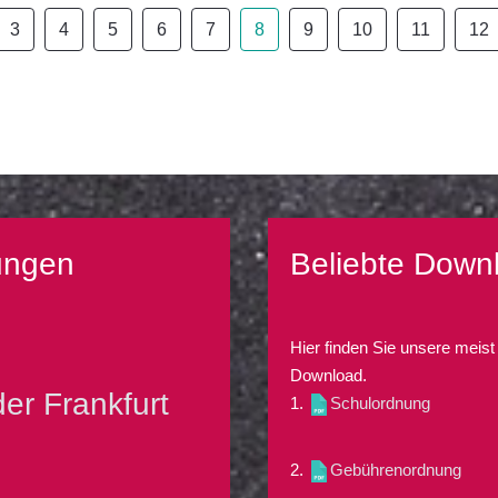
3
4
5
6
7
8
9
10
11
12
ungen
Beliebte Down
Hier finden Sie unsere meist
Download.
er Frankfurt
1.
Schulordnung
2.
Gebührenordnung