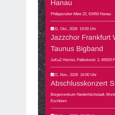
Hanau
Philippsruher Allee 22, 63450 Hanau
31. Okt.. 2026
19:00
Uhr
Jazzchor Frankfurt
Taunus Bigband
JuKuZ Höchst, Palleskestr. 2, 65929 F
21. Nov.. 2026
16:00
Uhr
Abschlusskonzert St
Bürgerzentrum Niederhöchstadt, Mont
Eschborn