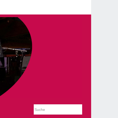
_slideshow/tmpl/default.php on line 54