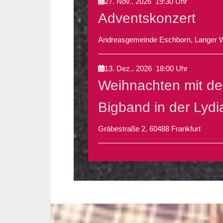
27. Nov.. 2026
19:30
Uhr
Adventskonzert
Andreasgemeinde Eschborn, Langer 
13. Dez.. 2026
18:00
Uhr
Weihnachten mit de
Bigband in der Lyd
Gräbestraße 2, 60488 Frankfurt