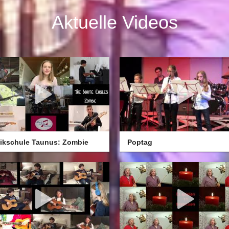
Aktuelle Videos
ikschule Taunus: Zombie
Poptag