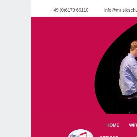
+49 (0)6173 66110
info@musikschu
Warning: Undefined property: stdClass::$imgli
HOME
WI