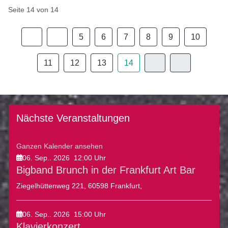
Seite 14 von 14
5
6
7
8
9
10
11
12
13
14
Nächste Veranstaltungen
Ganzen Kalender ansehen
06. Sep.. 2026
12:00
Uhr
Bigband Brunch in der Frankfurt Art Bar
Ziegelhüttenweg 221, 60598 Frankfurt,
06. Sep.. 2026
15:00
Uhr
Klavierkonzert